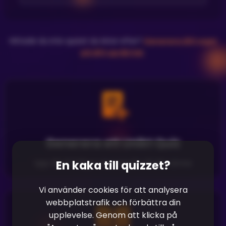
Hittade du inte quizet du letar efter?
Generera ditt eget
på ditt språk här
.
Generera ett Unikt Quiz
En kaka till quizzet?
Upp till 40 frågor anpassade till ditt ämne
Vi använder cookies för att analysera
webbplatstrafik och förbättra din
upplevelse. Genom att klicka på