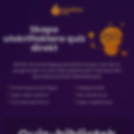
Skapa
utskriftsklara quiz
direkt
Gå från ämne till frågesportkväll på minuter med vår AI-
quizgenerator för bara {{priceNewQuiz}} (nytt quiz) eller
{{priceLibraryQuiz}} (biblioteksquiz).
✓
✓
Förhandsgranska frågor
Faktagranskat
✓
✓
Ingen dator behövs
Klar att skriva ut
✓
✓
Formaterade PDF:er
Ingen registrering