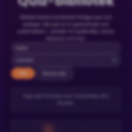
Quiz-bibliotek
Bläddra bland hundratals färdiga quiz och
pubquiz. Alla quiz är AI-genererade och
utskriftsklara – perfekt för spelkvällar, fester,
klassrum och mer.
Rensa alla
Sök
Inga quiz hittades som matchade dina
kriterier.