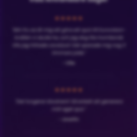
★
★
★
★
★
"Min fru sa åt mig att göra ett quiz till Eurovision-
kvällen vi skulle ha, och jag dog lite inombords
tills jag hittade LavaQuiz! Det sparade mig nog 3
timmars jobb."
- Olle
★
★
★
★
★
"Det fungerar klockrent! Så enkelt att generera
mitt eget quiz."
- Josefin