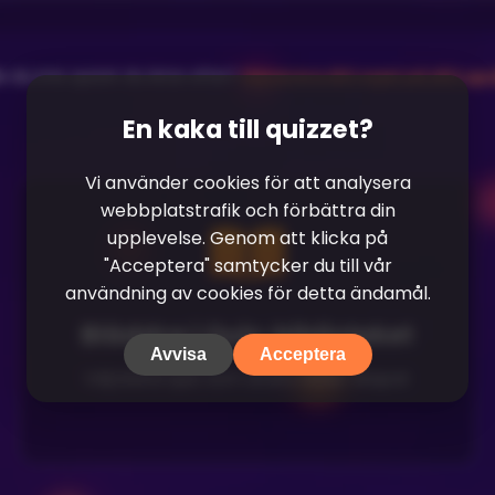
e du inte quizet du letar efter?
Generera ditt eget på ditt spr
En kaka till quizzet?
Vi använder cookies för att analysera
webbplatstrafik och förbättra din
upplevelse. Genom att klicka på
"Acceptera" samtycker du till vår
användning av cookies för detta ändamål.
Bläddra i Quiz-biblioteket
Avvisa
Acceptera
Välj bland quiz som andra redan skapat