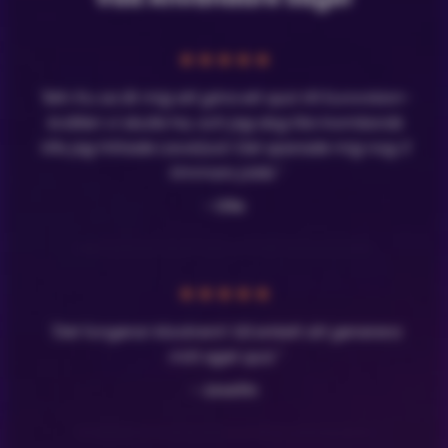
★
★
★
★
★
"Min fru sa åt mig att göra ett quiz till Eurovision-
kvällen vi skulle ha, och jag dog lite inombords
tills jag hittade LavaQuiz! Det sparade mig nog 3
timmars jobb."
- Olle
★
★
★
★
★
"Det fungerar klockrent! Så enkelt att generera
mitt eget quiz."
- Josefin