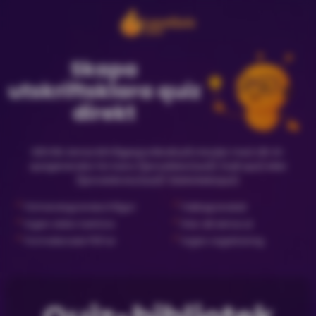
Skapa
utskriftsklara quiz
direkt
Gå från ämne till frågesportkväll på minuter med vår AI-
quizgenerator för bara {{priceNewQuiz}} (nytt quiz) eller
{{priceLibraryQuiz}} (biblioteksquiz).
✓
✓
Förhandsgranska frågor
Faktagranskat
✓
✓
Ingen dator behövs
Klar att skriva ut
✓
✓
Formaterade PDF:er
Ingen registrering