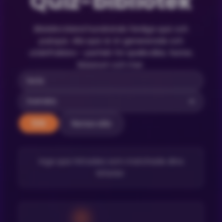
Quiz-bibliotek
Bläddra bland hundratals färdiga quiz och
pubquiz. Alla quiz är AI-genererade och
utskriftsklara – perfekt för spelkvällar, fester,
klassrum och mer.
Rensa alla
Sök
Inga quiz hittades som matchade dina
kriterier.