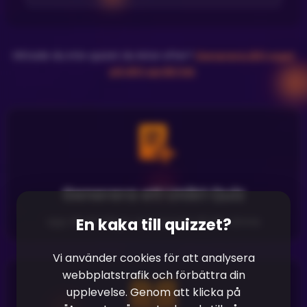
Hittade du inte quizet du letar efter?
Generera ditt eget
på ditt språk här
.
Generera ett Unikt Quiz
En kaka till quizzet?
Upp till 40 frågor anpassade till ditt ämne
Vi använder cookies för att analysera
webbplatstrafik och förbättra din
upplevelse. Genom att klicka på