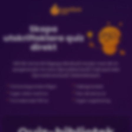
Skapa
utskriftsklara quiz
direkt
Gå från ämne till frågesportkväll på minuter med vår AI-
quizgenerator för bara {{priceNewQuiz}} (nytt quiz) eller
{{priceLibraryQuiz}} (biblioteksquiz).
✓
✓
Förhandsgranska frågor
Faktagranskat
✓
✓
Ingen dator behövs
Klar att skriva ut
✓
✓
Formaterade PDF:er
Ingen registrering