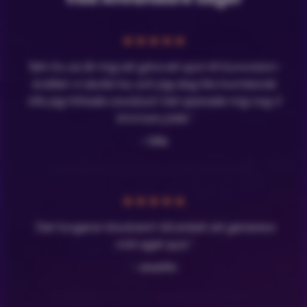
★
★
★
★
★
"Min fru sa åt mig att göra ett quiz till Eurovision-
kvällen vi skulle ha, och jag dog lite inombords
tills jag hittade LavaQuiz! Det sparade mig nog 3
timmars jobb."
- Olle
★
★
★
★
★
"Det fungerar klockrent! Så enkelt att generera
mitt eget quiz."
- Josefin