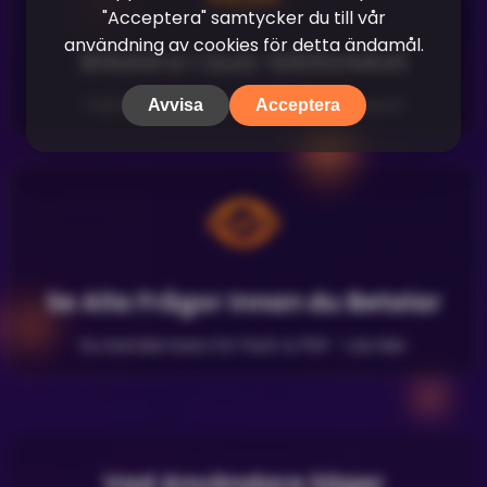
"Acceptera" samtycker du till vår
användning av cookies för detta ändamål.
Bläddra i Quiz-biblioteket
Välj bland quiz som andra redan skapat
Avvisa
Acceptera
Se Alla Frågor Innan du Betalar
Du betalar bara för facit & PDF -
Läs Mer
Vad Användare Säger