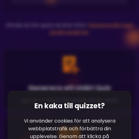
Hittade du inte quizet du letar efter?
Generera ditt eget
på ditt språk här
.
Generera ett Unikt Quiz
Upp till 40 frågor anpassade till ditt ämne
En kaka till quizzet?
Vi använder cookies för att analysera
webbplatstrafik och förbättra din
upplevelse. Genom att klicka på