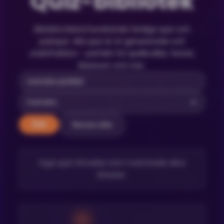
Quiz-bibliotek
Bläddra bland hundratals färdiga quiz och
pubquiz. Alla quiz är AI-genererade och
utskriftsklara – perfekt för spelkvällar, fester,
klassrum och mer.
Rensa alla
Sök
Inga quiz hittades som matchade dina
kriterier.