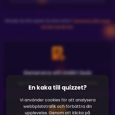
Hittade du inte quizet du letar efter?
Generera ditt eget
på ditt språk här
.
Generera ett Unikt Quiz
Upp till 40 frågor anpassade till ditt ämne
En kaka till quizzet?
Vi använder cookies för att analysera
webbplatstrafik och förbättra din
upplevelse. Genom att klicka på