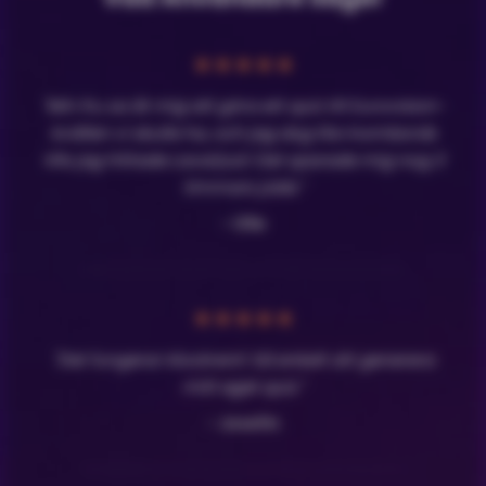
★
★
★
★
★
"Min fru sa åt mig att göra ett quiz till Eurovision-
kvällen vi skulle ha, och jag dog lite inombords
tills jag hittade LavaQuiz! Det sparade mig nog 3
timmars jobb."
- Olle
★
★
★
★
★
"Det fungerar klockrent! Så enkelt att generera
mitt eget quiz."
- Josefin