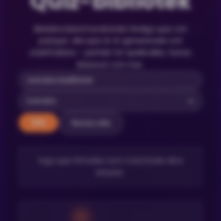
Quiz-bibliotek
Bläddra bland hundratals färdiga quiz och
pubquiz. Alla quiz är AI-genererade och
utskriftsklara – perfekt för spelkvällar, fester,
klassrum och mer.
Rensa alla
Sök
Inga quiz hittades som matchade dina
kriterier.