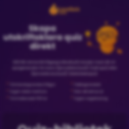
Skapa
utskriftsklara quiz
direkt
Gå från ämne till frågesportkväll på minuter med vår AI-
quizgenerator för bara {{priceNewQuiz}} (nytt quiz) eller
{{priceLibraryQuiz}} (biblioteksquiz).
✓
✓
Förhandsgranska frågor
Faktagranskat
✓
✓
Ingen dator behövs
Klar att skriva ut
✓
✓
Formaterade PDF:er
Ingen registrering