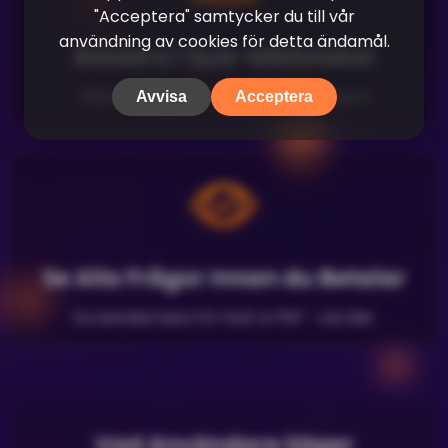
"Acceptera" samtycker du till vår
användning av cookies för detta ändamål.
Bläddra i Quiz-biblioteket
Välj bland quiz som andra redan skapat
Avvisa
Acceptera
Se Alla Frågor Innan du Betalar
Du betalar bara för facit & PDF -
Läs Mer
Vad Användare Säger